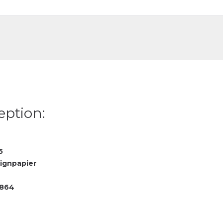
DE
FR
eption:
5
ignpapier
7864