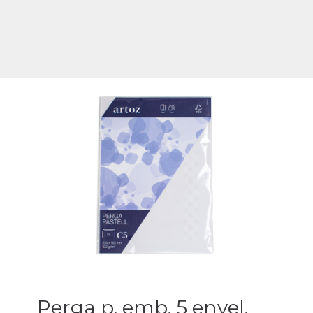
Perga p. emb. 5 envel.