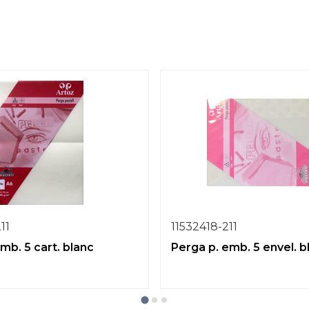
11
11532418-211
mb. 5 cart. blanc
Perga p. emb. 5 envel. b