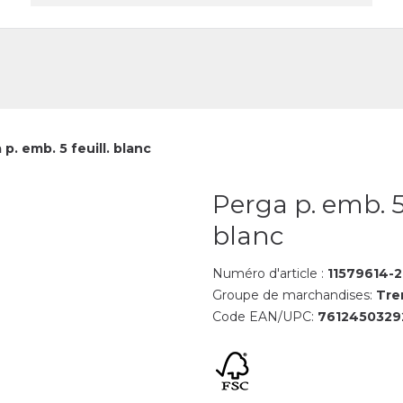
reprise
Contact
 p. emb. 5 feuill. blanc
Perga p. emb. 5 
blanc
Numéro d'article :
11579614-2
Groupe de marchandises:
Tre
Code EAN/UPC:
7612450329