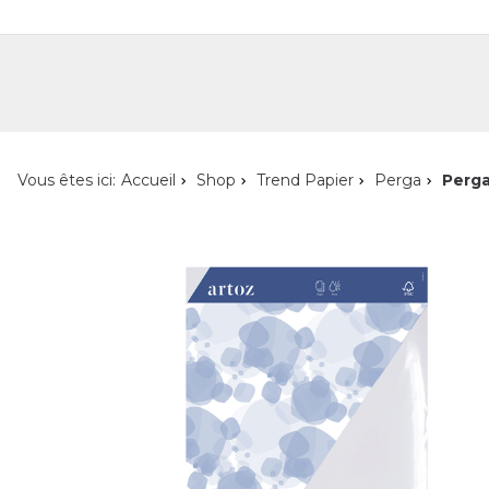
Shop
Shop pour les particuliers
Nouveautés
Localisateur de magasin
L'ent
Vous êtes ici:
Accueil
Shop
Trend Papier
Perga
Perga