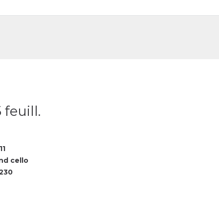
DE
FR
feuill.
11
nd cello
230