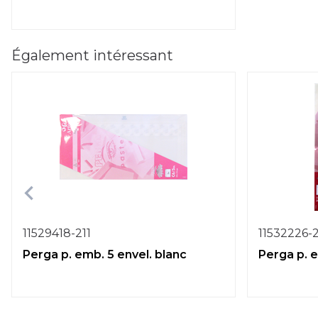
Également intéressant
11529418-211
11532226-2
Perga p. emb. 5 envel. blanc
Perga p. e