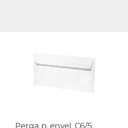
Perga p. envel. C6/5