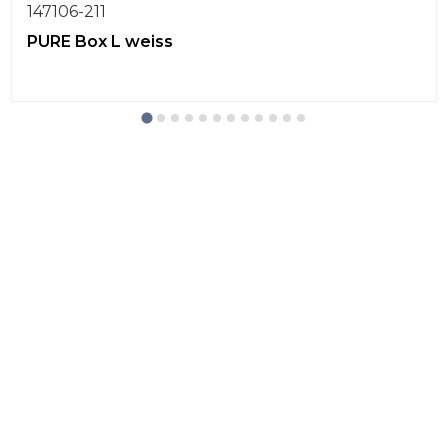
147106-211
PURE Box L weiss