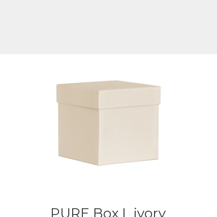
PURE Box L ivory