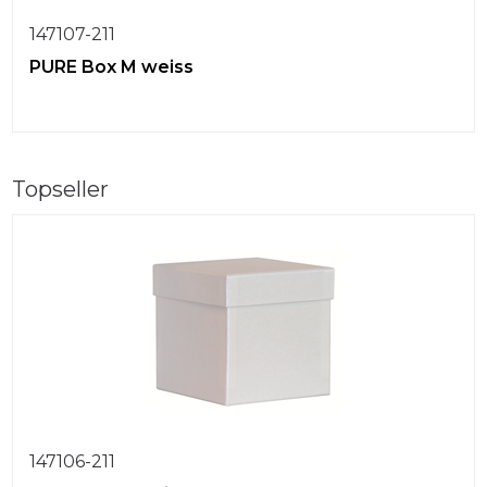
147107-211
PURE Box M weiss
Topseller
147106-211