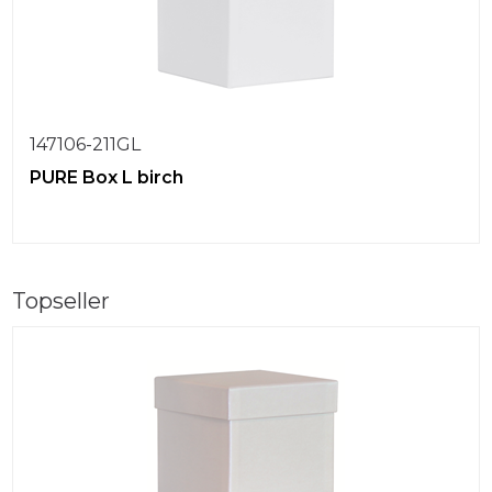
147106-211GL
PURE Box L birch
Topseller