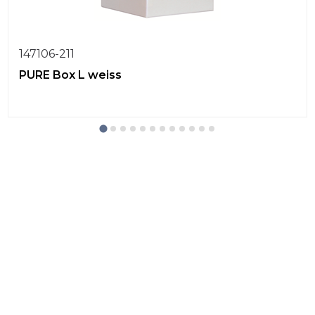
147106-211
PURE Box L weiss