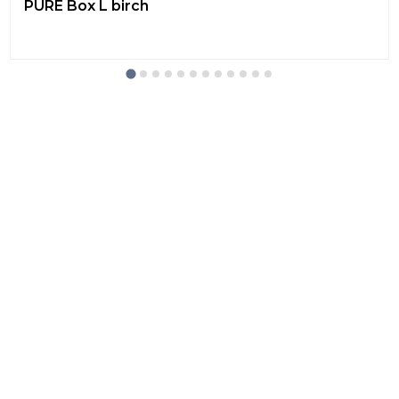
PURE Box L birch