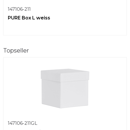
147106-211
PURE Box L weiss
Topseller
147106-211GL