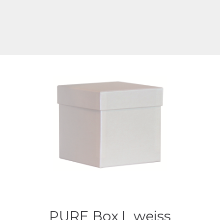
PURE Box L weiss