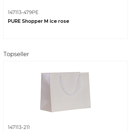
147113-479PE
PURE Shopper M ice rose
Topseller
147113-211