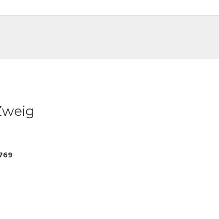
DE
FR
 Zweig
769