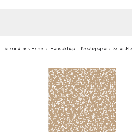
Handelshop
Privatkunden-Shop
Neuheiten
Händlersuche
Über uns
Kont
Sie sind hier:
Home
Handelshop
Kreativpapier
Selbstkl