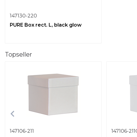
147130-220
PURE Box rect. L, black glow
Topseller
147106-211
147106-21