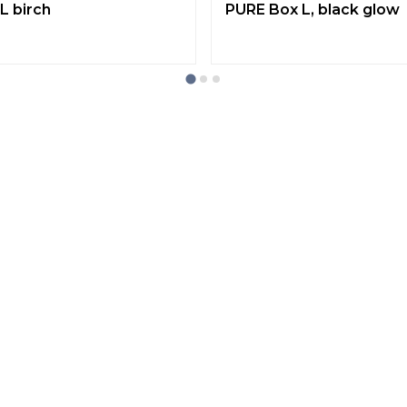
L birch
PURE Box L, black glow