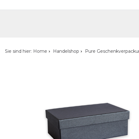
Handelshop
Privatkunden-Shop
Neuheiten
Händlersuche
Über uns
Kont
Sie sind hier:
Home
Handelshop
Pure Geschenkverpack