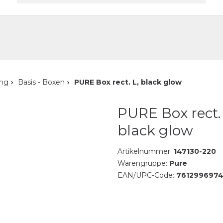
akt
ung
Basis - Boxen
PURE Box rect. L, black glow
PURE Box rect. 
black glow
Artikelnummer:
147130-220
Warengruppe:
Pure
EAN/UPC-Code:
761299697