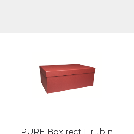
PURE Box rect.L rubin