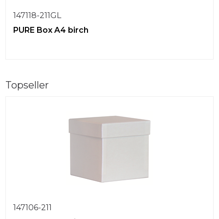
147118-211GL
PURE Box A4 birch
Topseller
147106-211