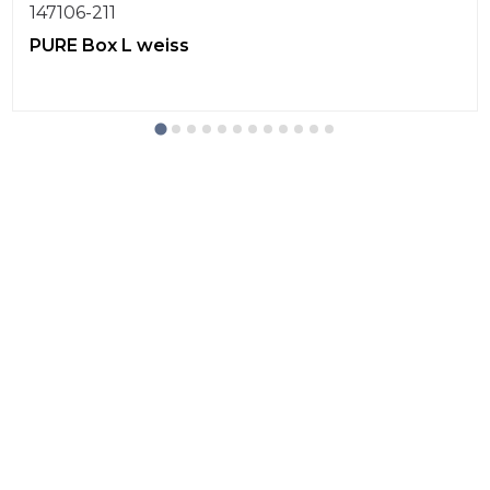
147106-211
PURE Box L weiss