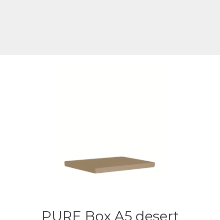
PURE Box A5 desert