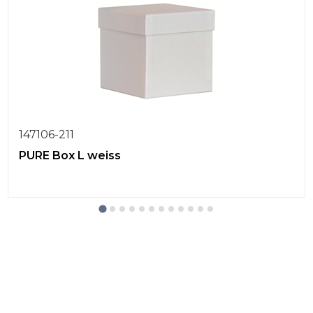
147106-211
PURE Box L weiss