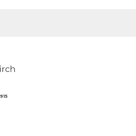
DE
FR
irch
915