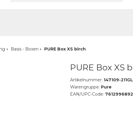
akt
ung
Basis - Boxen
PURE Box XS birch
PURE Box XS b
Artikelnummer:
147109-211GL
Warengruppe:
Pure
EAN/UPC-Code:
7612996892