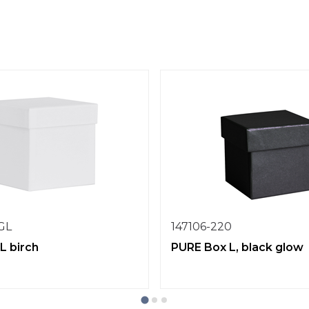
1GL
147106-220
L birch
PURE Box L, black glow