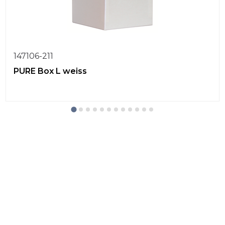
147106-211
PURE Box L weiss