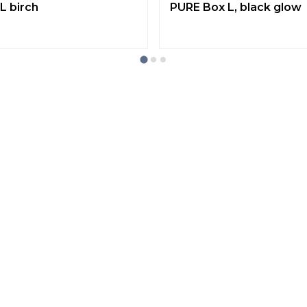
L birch
PURE Box L, black glow