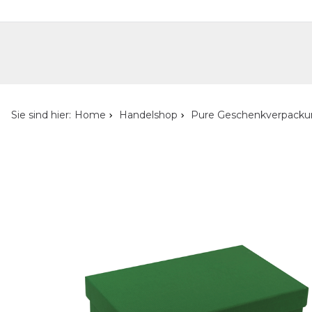
Handelshop
Privatkunden-Shop
Neuheiten
Händlersuche
Über uns
Kont
Sie sind hier:
Home
Handelshop
Pure Geschenkverpack