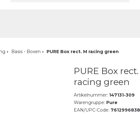
akt
ung
Basis - Boxen
PURE Box rect. M racing green
PURE Box rect.
racing green
Artikelnummer:
147131-309
Warengruppe:
Pure
EAN/UPC-Code:
761299683