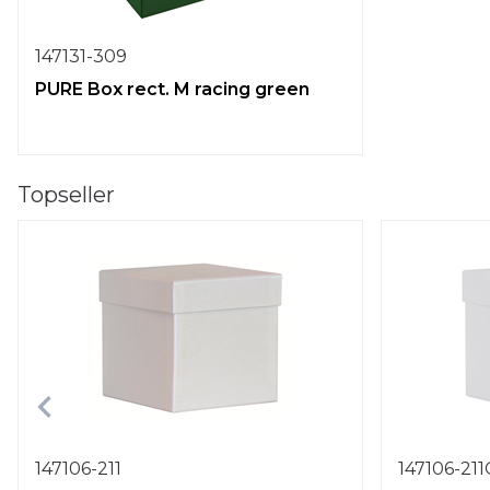
147131-309
PURE Box rect. M racing green
Topseller
147106-211
147106-21