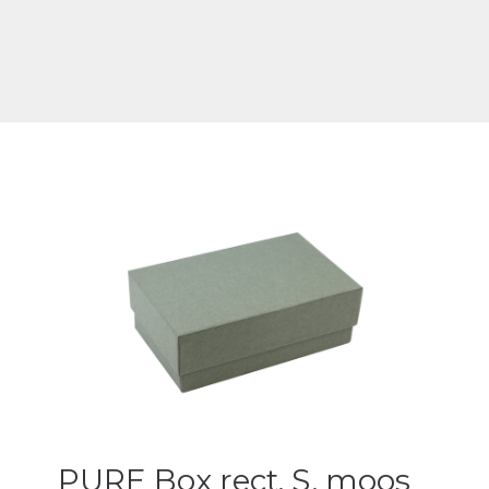
PURE Box rect. S, moos