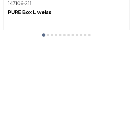
147106-211
PURE Box L weiss