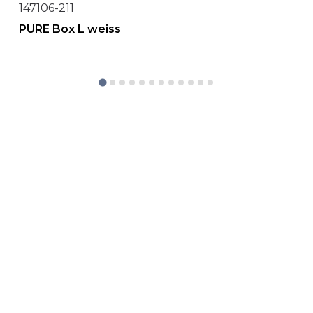
147106-211
PURE Box L weiss