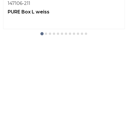
147106-211
PURE Box L weiss