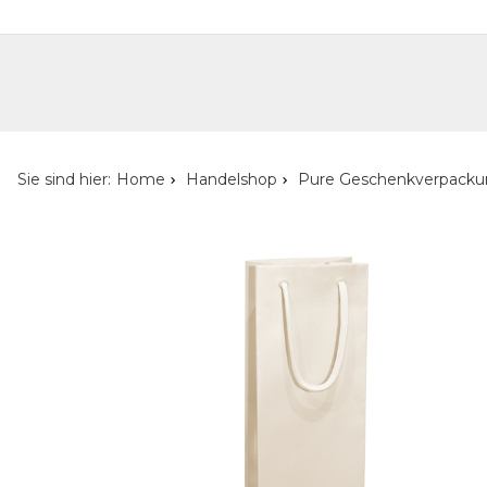
Handelshop
Privatkunden-Shop
Neuheiten
Händlersuche
Über uns
Kont
Sie sind hier:
Home
Handelshop
Pure Geschenkverpack