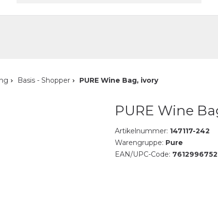
akt
ung
Basis - Shopper
PURE Wine Bag, ivory
PURE Wine Bag
Artikelnummer:
147117-242
Warengruppe:
Pure
EAN/UPC-Code:
761299675