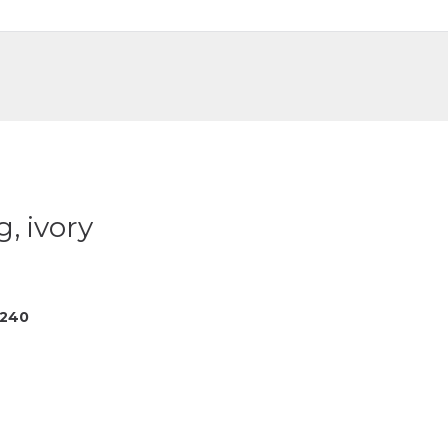
DE
FR
, ivory
2240