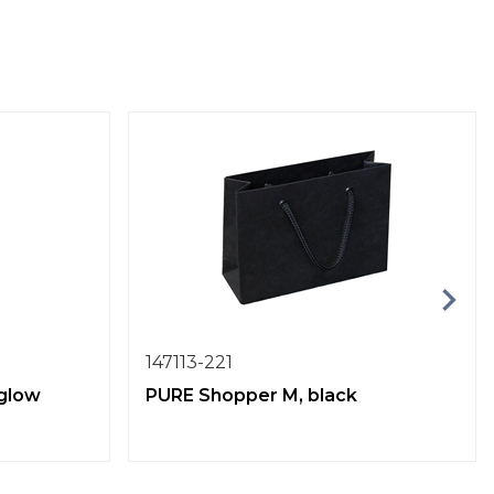
147113-221
 glow
PURE Shopper M, black