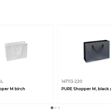
GL
147113-220
per M birch
PURE Shopper M, black