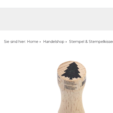
Handelshop
Privatkunden-Shop
Neuheiten
Händlersuche
Über uns
Kont
Sie sind hier:
Home
Handelshop
Stempel & Stempelkisse