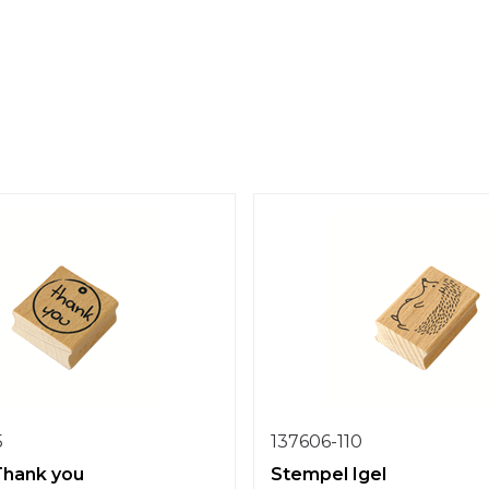
5
137606-110
Thank you
Stempel Igel