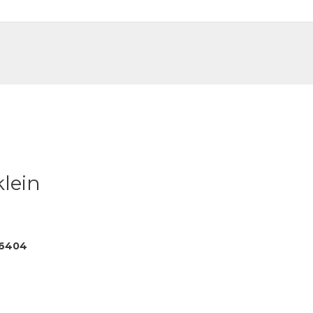
DE
FR
lein
6404