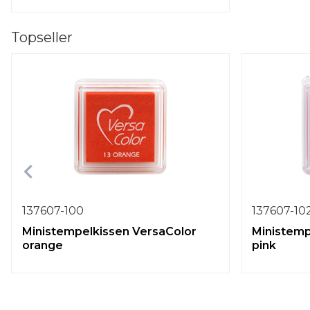
Topseller
137607-100
137607-10
Ministempelkissen VersaColor
Ministemp
orange
pink