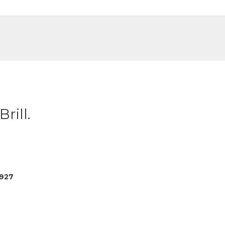
DE
FR
rill.
927