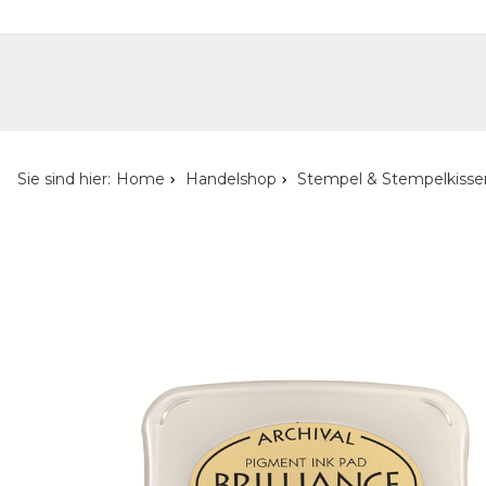
Handelshop
Privatkunden-Shop
Neuheiten
Händlersuche
Über uns
Kont
Sie sind hier:
Home
Handelshop
Stempel & Stempelkisse