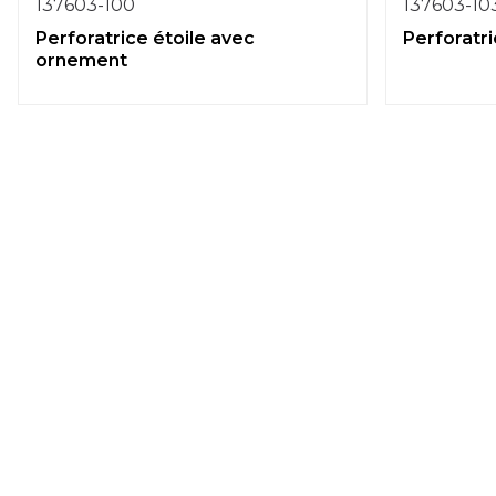
137603-100
137603-10
Perforatrice étoile avec
Perforatr
ornement