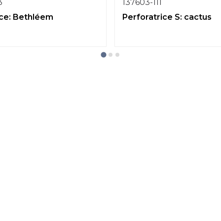
3
137603-111
ice: Bethléem
Perforatrice S: cactus