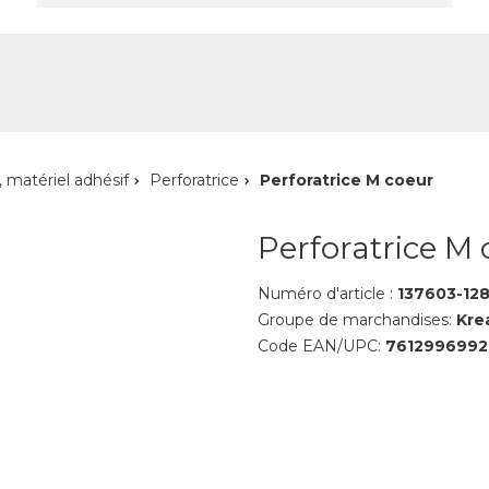
reprise
Contact
, matériel adhésif
Perforatrice
Perforatrice M coeur
Perforatrice M
Numéro d'article :
137603-12
Groupe de marchandises:
Kre
Code EAN/UPC:
761299699