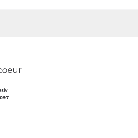
DE
FR
 coeur
8
ativ
2097