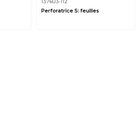
137603-112
Perforatrice S: feuilles