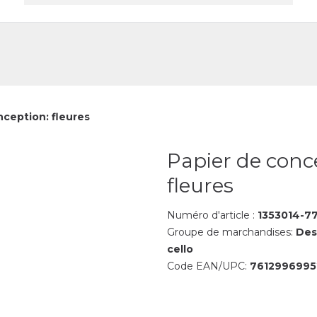
reprise
Contact
nception: fleures
Papier de conc
fleures
Numéro d'article :
1353014-7
Groupe de marchandises:
Des
cello
Code EAN/UPC:
7612996995