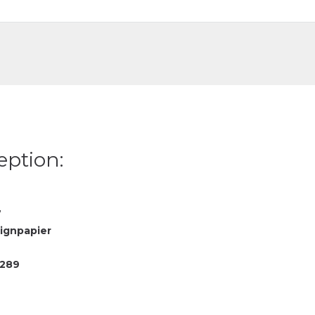
DE
FR
eption:
7
ignpapier
289