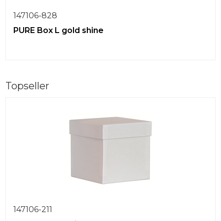
147106-828
PURE Box L gold shine
Topseller
147106-211