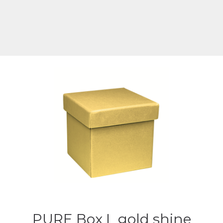
PURE Box L gold shine