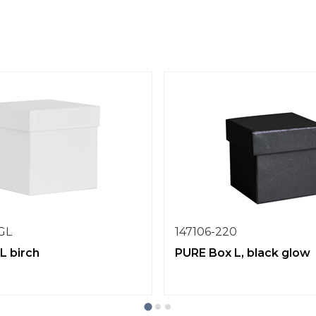
1GL
147106-220
L birch
PURE Box L, black glow