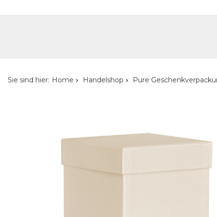
Handelshop
Privatkunden-Shop
Neuheiten
Händlersuche
Über uns
Kont
Sie sind hier:
Home
Handelshop
Pure Geschenkverpack