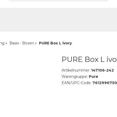
akt
ung
Basis - Boxen
PURE Box L ivory
PURE Box L ivo
Artikelnummer:
147106-242
Warengruppe:
Pure
EAN/UPC-Code:
761299675