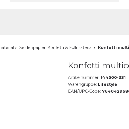
akt
aterial
Seidenpapier, Konfetti & Füllmaterial
Konfetti mult
Konfetti multic
Artikelnummer:
144500-331
Warengruppe:
Lifestyle
EAN/UPC-Code:
764042968