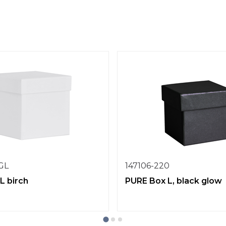
1GL
147106-220
L birch
PURE Box L, black glow