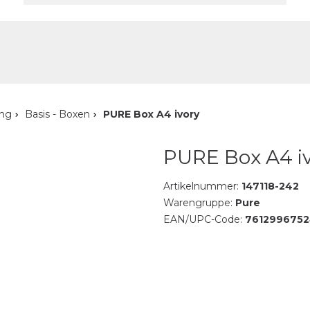
akt
ung
Basis - Boxen
PURE Box A4 ivory
PURE Box A4 i
Artikelnummer:
147118-242
Warengruppe:
Pure
EAN/UPC-Code:
761299675