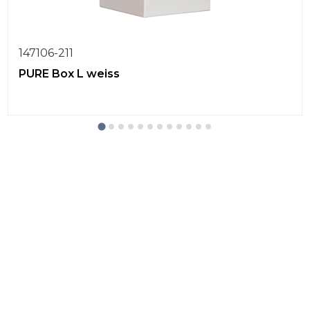
147106-211
PURE Box L weiss