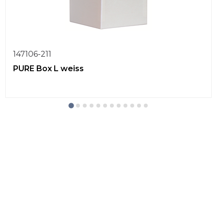
147106-211
PURE Box L weiss