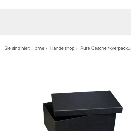
Handelshop
Privatkunden-Shop
Neuheiten
Händlersuche
Über uns
Kont
Sie sind hier:
Home
Handelshop
Pure Geschenkverpack