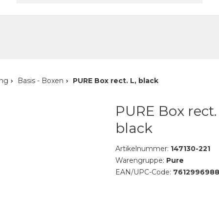
akt
ung
Basis - Boxen
PURE Box rect. L, black
PURE Box rect. 
black
Artikelnummer:
147130-221
Warengruppe:
Pure
EAN/UPC-Code:
761299698