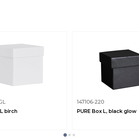
1GL
147106-220
L birch
PURE Box L, black glow