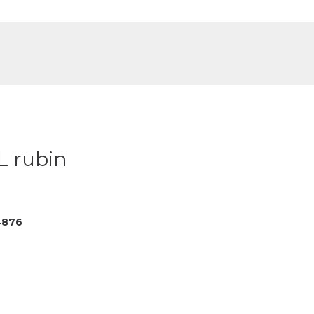
DE
FR
L rubin
4876