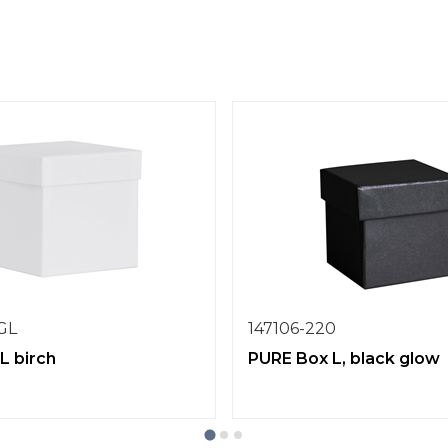
1GL
147106-220
L birch
PURE Box L, black glow