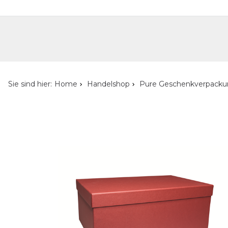
Handelshop
Privatkunden-Shop
Neuheiten
Händlersuche
Über uns
Kont
Sie sind hier:
Home
Handelshop
Pure Geschenkverpack