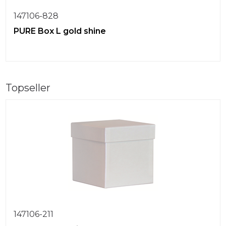
147106-828
PURE Box L gold shine
Topseller
147106-211