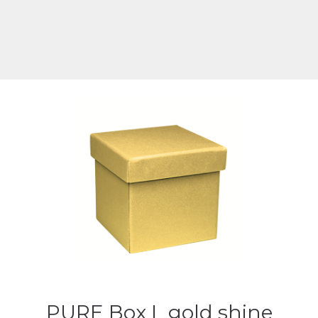
PURE Box L gold shine