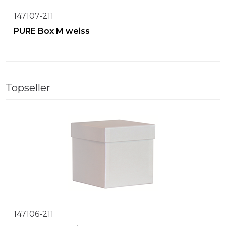
147107-211
PURE Box M weiss
Topseller
147106-211