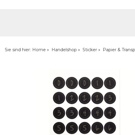
Handelshop
Privatkunden-Shop
Neuheiten
Händlersuche
Über uns
Kont
Sie sind hier:
Home
Handelshop
Sticker
Papier & Trans