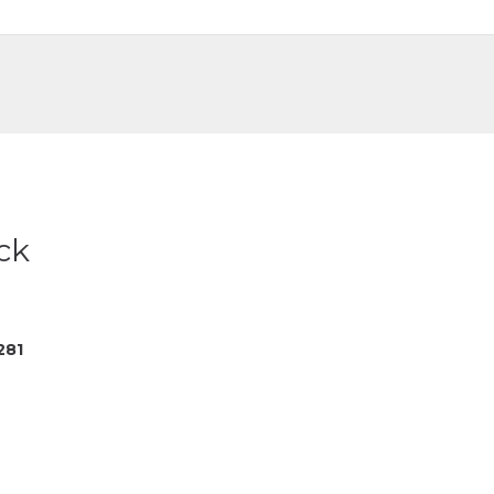
DE
FR
ck
281