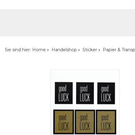
Handelshop
Privatkunden-Shop
Neuheiten
Händlersuche
Über uns
Kont
Sie sind hier:
Home
Handelshop
Sticker
Papier & Trans