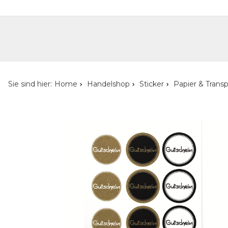
Handelshop
Privatkunden-Shop
Neuheiten
Händlersuche
Über uns
Kont
Sie sind hier:
Home
Handelshop
Sticker
Papier & Trans