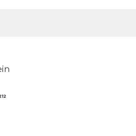
DE
FR
ein
212